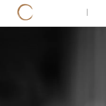
Sheena
Coachin