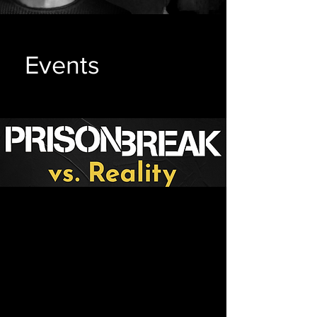
Jens Söring
Events