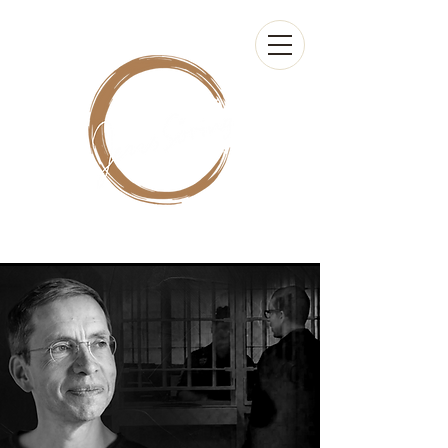
TV-Knastserien und die
Wahrheit dahinter
Ein interaktiver Abend mit