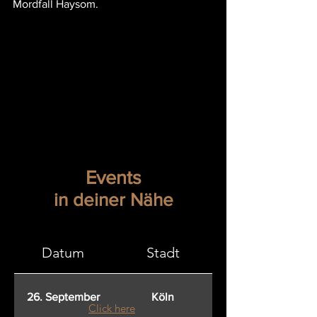
Mordfall Haysom.
Events
in deiner Nähe
Datum
Stadt
26. September
Köln
Click here